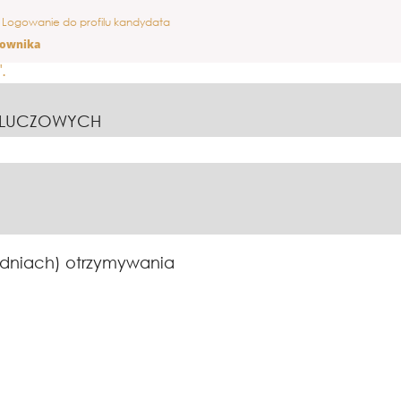
(bieżąca
ro
Logowanie do profilu kandydata
strona)
cownika
".
KLUCZOWYCH
 dniach) otrzymywania