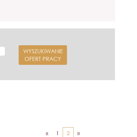
«
1
2
»