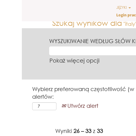
Strona główna
|
Italy w Ferre
JĘZYKI
Login pra
Szukaj wyników dla
"italy
WYSZUKIWANIE WEDŁUG SŁÓW 
Pokaż więcej opcji
Wybierz preferowaną częstotliwość (w
alertów:
Utwórz alert
Wyniki
26 – 33
z
33