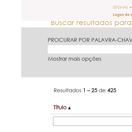
(página
Início
|
em Ferrero
IDIOMAS
atual)
Logon do 
Buscar resultados para
PROCURAR POR PALAVRA-CHA
Mostrar mais opções
Resultados
1 – 25
de
425
Título