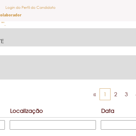
Login do Perfil do Candidato
colaborador
"".
VE
«
1
2
3
Localização
Data