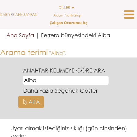
DİLLER
KARIYER ANASAYFASI
Aday Profili Girişi
Çalışan Oturumu Aç
(mevcut
Ana Sayfa
|
Ferrero bünyesindeki Alba
sayfa)
Arama terimi
"Alba".
ANAHTAR KELIMEYE GÖRE ARA
Daha Fazla Seçenek Göster
Uyarı almak istediğiniz sıklığı (gün cinsinden)
seçin: