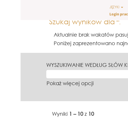
(b
Strona główna
|
w Ferrero
JĘZYKI
str
Login pra
Szukaj wyników dla
"".
Aktualnie brak wakatów pasu
Poniżej zaprezentowano najno
WYSZUKIWANIE WEDŁUG SŁÓW 
Pokaż więcej opcji
Wyniki
1 – 10
z
10