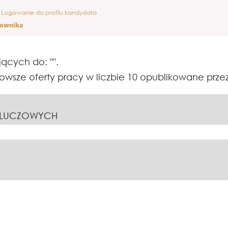
ieżąca
Logowanie do profilu kandydata
ona)
cownika
jących do: "
".
wsze oferty pracy w liczbie 10 opublikowane przez
KLUCZOWYCH