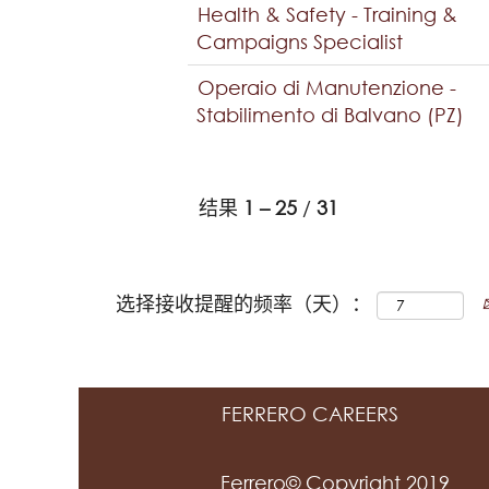
Health & Safety - Training &
Campaigns Specialist
Operaio di Manutenzione -
Stabilimento di Balvano (PZ)
结果
1 – 25
/
31
选择接收提醒的频率（天）：
FERRERO CAREERS
Ferrero© Copyright 2019