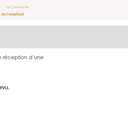
Se Connecter
t de l’employé
e réception d’une
rvu.