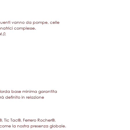
requenti vanno da pompe, celle
natrici complesse.
4.0
.
a lorda base minima garantita
rà definito in relazione
, Tic Tac®, Ferrero Rocher®,
ì come la nostra presenza globale.