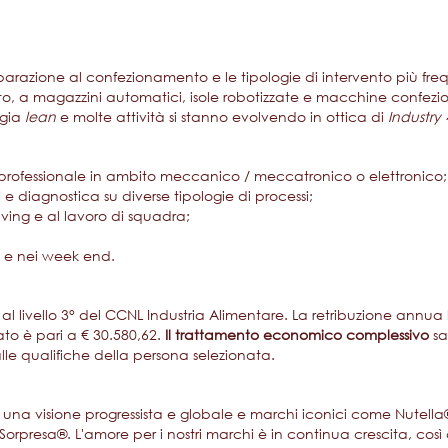
eparazione al confezionamento e le tipologie di intervento più f
 a magazzini automatici, isole robotizzate e macchine confezio
ogia
lean
e molte attività si stanno evolvendo in ottica di
Industry 
 professionale in ambito meccanico / meccatronico o elettronico;
 e diagnostica su diverse tipologie di processi;
ving e al lavoro di squadra;
ni e nei week end.
l livello 3° del CCNL Industria Alimentare. La retribuzione annu
cato è pari a € 30.580,62.
Il trattamento economico complessivo
sa
lle qualifiche della persona selezionata.
 una visione progressista e globale e marchi iconici come Nutella®
Sorpresa®. L'amore per i nostri marchi è in continua crescita, cos